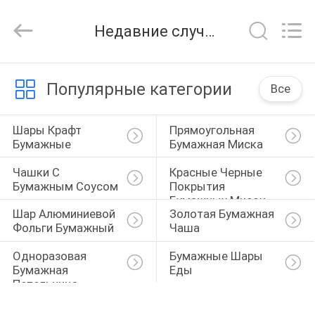
Heng
Environmental
Protection
Недавние случаи
Technology
Co.,
Ltd..
All
ДОМ
Rights
Reserved.
Популярные категории
Все
ПРОДУКТЫ
Шары Крафт 
Прямоугольная 
Бумажные
Бумажная Миска
О
Чашки С 
Красные Черные 
НАС
Бумажным Соусом
Покрытия 
Бумажных Мисок
Шар Алюминиевой 
Золотая Бумажная 
Фольги Бумажный
Чаша
ПУТЕШЕСТВИЕ
ФАБРИКИ
Одноразовая 
Бумажные Шары 
Бумажная 
Еды
Пепельница
ПРОВЕРКА