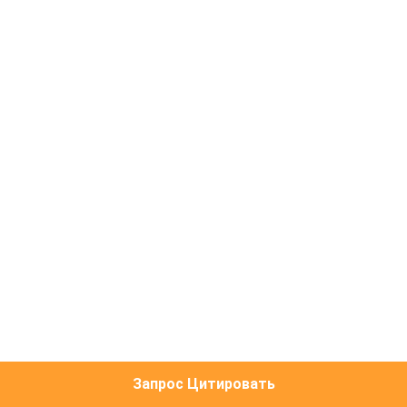
КАЧЕСТВА
СВЯЖИТЕСЬ
МЫ
НОВОСТИ
СПРОСИТЕ
ЦИТАТУ
КАРТА
САЙТА
Запрос Цитировать
ПОЛИТИКА