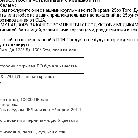
 белым:
 вы послужите они с нашими круглыми контейнерами 25оз Того. 
аты или любое из ваших привлекательных наслаждений до 25оунс
портированная от США.
ОМУ НАДЗОРУ ЗА КАЧЕСТВОМ ПИЩЕВЫХ ПРОДУКТОВ И МЕДИКАМЕНТО
стиницой, больницей, розничными торговцами, раздатчиками и так
и квлайты гофрированной 5-ПЛИ. Продукты не будут повреждены в
 детализируют:
0мм Дя 128* Дя 150* Бтм, плошка для
 сторону покрытая ПЭ бумага качества
 & ТАНЦУЕТ ясная крышка
е
ов пятна, 10000 ПК для
о порядка
бль сосудом ЛКЛ или контейнером 20ГП
о с водными чернилами, до 6 цветами
 изделия, лапши, суп, каша етк
ь