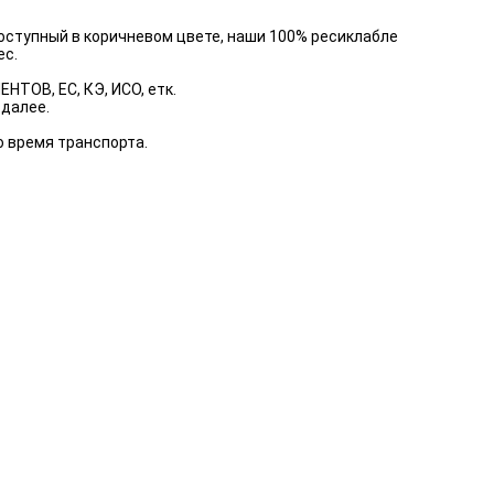
Доступный в коричневом цвете, наши 100% ресиклабле
ес.
В, ЕС, КЭ, ИСО, етк.
 далее.
о время транспорта.