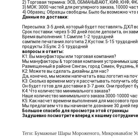
2) Торговая термина: ЭСВ, ОБМАНЫВАЮТ, КИФ, КНФ, ФК
3) МОК: 3000 частей для регулярного заказа, 10000 час
4) Образец: Образцы свободны. Было бы возможно что
Данные по доставки:
Пересылка: 3-5 дней, который будет поставлять ДХЛ в
Срок поставки: через 5-30 дней после депозита, он зав
Время выполнения: 1.Сампле 1-2 трудодней
сампмле печатания логотипа 2.Кустом: 5-15 трудодней
продукты 3.Булк: 2-5 трудодней
вопросы и ответы:
К1: Вы мануфакторы или торговая компания?
Мы мануфакторы & торговая компания устранимых шаро
Размещенный в районе Сянган, город Сямен, Фуцзянь,
К2: Можете вы сделать дизайны для нас?
Да, конечно, мы можем напечатать ваш логотип на поч
К3: Сколько времени могу я рассчитывать получить об
Он будет готов для доставки в 3-7 днях. Они пробуют 
К4: Что количество минимального заказа?
Наше количество минимального заказа 3000-10000 час
К5: Как насчет времени выполнения для массового пр
Мы предлагаем что вы начинаете дознание 30 дней пер
Большое спасибо для просмотра этой страницы
Задушевно посмотрите вперед к нашему сотрудниче
Теги:
Бумажные Шары Мороженого
,
Микровавабле У