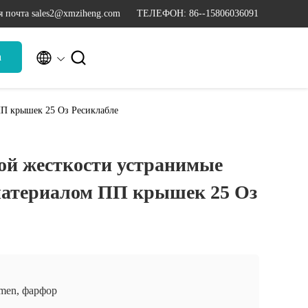
я почта sales2@xmziheng.com
ТЕЛЕФОН: 86--15806036091


а
П крышек 25 Оз Ресиклабле
й жесткости устранимые
материалом ПП крышек 25 Оз
men, фарфор