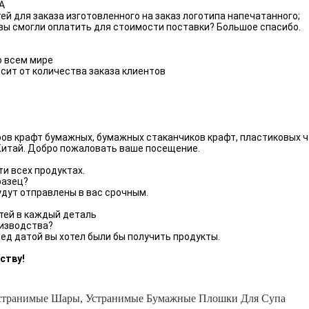
А
тей для заказа изготовленного на заказ логотипа напечатанного;
 вы смогли оплатить для стоимости поставки? Большое спасибо.
о всем мире
исит от количества заказа клиентов
в крафт бумажных, бумажных стаканчиков крафт, пластиковых чаш
 Китай. Добро пожаловать ваше посещение.
ти всех продуктах.
разец?
будут отправлены в вас срочным.
тей в каждый деталь
оизводства?
ед датой вы хотел были бы получить продукты.
ству!
странимые Шары
,
Устранимые Бумажные Плошки Для Супа