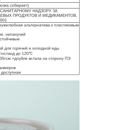
озка собирает)
 САНИТАРНОМУ НАДЗОРУ ЗА
ЕВЫХ ПРОДУКТОВ И МЕДИКАМЕНТОВ,
9001
дружелюбная альтернатива к пластиковым
ле, непахучий
 устойчивые
ий для горячей и холодной еды
итхстанд до 120℃
335гсм +доубле встала на сторону ПЭ
размеров
и доступная