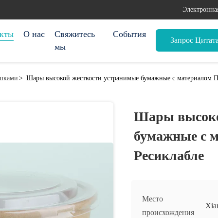
Электронна
кты
О нас
Свяжитесь
События
Запрос Цитат
мы
ышками
>
Шары высокой жесткости устранимые бумажные с материалом П
Шары высоко
бумажные с 
Ресиклабле
Место
Xia
происхождения