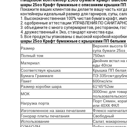
шары 25оз Крафт бумажные с описанием крышки ПП
Покажите ваших клиентов вы делаете вашу часть когда
контейнеры идеальный размер для гарниров, супы, сал
1. Высококачественная 100% чистая бумага крафт, им
2. одобренные аттестации УПРАВЛЕНИЯ ПО САНИТАРН
3. объедините с много супермаркетов, рестораном, го
4. дружественный к Эко, стандарт качества еды.
5. Все продукты упакованы с высокой коробкой коробк
шары 25оз Крафт бумажные с крышками ПП белыми
Верхняя высота 6
Размер
супа бумаги 25оз
Полный том
750мл
Двойник встал на
Материал
еды 40гсм
Соответствуя крышка
Крышка ПП белая
Бумага Граммаге
ПЭ 335гсм+доубл
Пакет
600пкс/ктн
Размер коробки шара
61*45*52км
3000пкс для товар
МОК
пользовательског
Порт Сямен, кора
Нагрузка порта
или 40ХК ФКЛ
Изготовленное на заказ печатание
Флексо напечатал
Гонорар плиты печатания
Свободный
Использование
Салат, макаронные
ОЭМ/ОДМ
Добро пожаловат