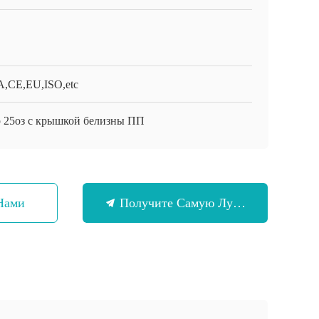
,CE,EU,ISO,etc
 25оз с крышкой белизны ПП
Нами
Получите Самую Лучшую Цену