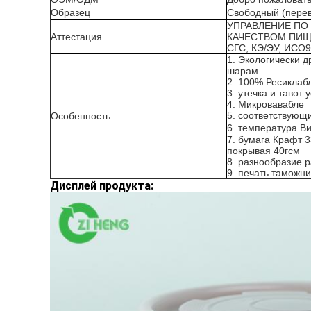
Образец
Свободный (перев
УПРАВЛЕНИЕ ПО
Аттестация
КАЧЕСТВОМ ПИЩ
СГС, КЭ/ЭУ, ИСО
1. Экологически 
шарам
2. 100% Ресиклаб
3. утечка и тавот
4. Микровавабле
5. соответствующ
Особенность
6. температура В
7. бумага Крафт 
покрывая 40гсм
8. разнообразие 
9. печать таможн
Дисплей продукта: