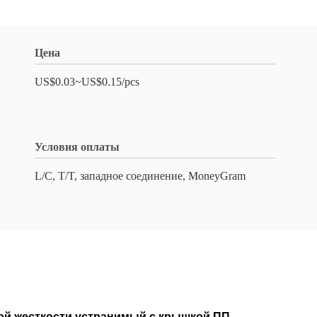
Цена
US$0.03~US$0.15/pcs
Условия оплаты
L/C, T/T, западное соединение, MoneyGram
ой жесткости устранимый с крышкой ПП