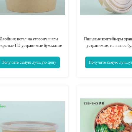
Двойник встал на сторону шары
Пищевые контейнеры хран
окрытые ПЭ устранимые бумажные
устранимые, на вынос б
 крышками 500 МЛ никакая утечка
шары мороженог
Получите самую лучшую цену
Получите самую лучшу