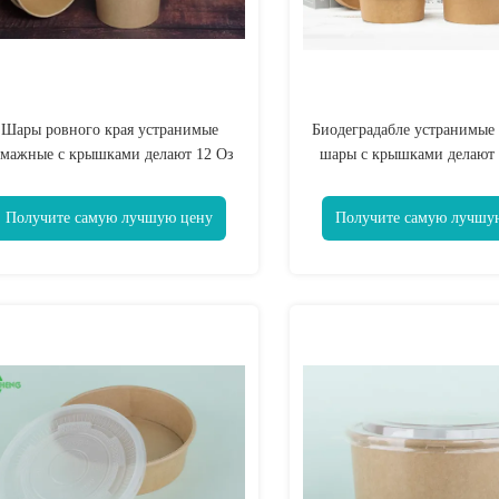
Шары ровного края устранимые
Биодеградабле устранимые
умажные с крышками делают 12 Оз
шары с крышками делают
водостойким для супа
водостойким для сал
Получите самую лучшую цену
Получите самую лучшу