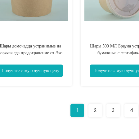
Шары домочадца устранимые на
Шары 500 МЛ Брауна уст
горячая еда предохранение от Эко
бумажные с сертифик
утечки 8 Оз дружелюбное
УПРАВЛЕНИЯ ПО САНИ
НАДЗОРУ ЗА КАЧЕС
Получите самую лучшую цену
Получите самую лучшу
ПИЩЕВЫХ ПРОДУКТ
МЕДИКАМЕНТОВ печатани
крышек
1
2
3
4