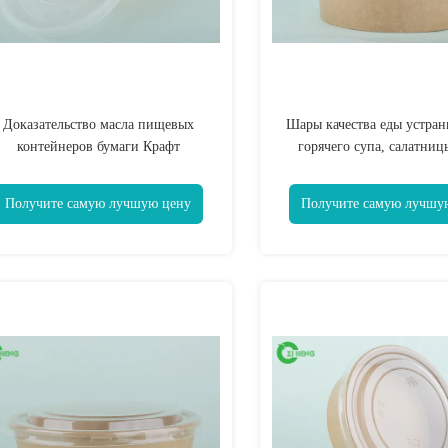
Доказательство масла пищевых
Шары качества еды устран
контейнеров бумаги Крафт
горячего супа, салатниц
устранимое 25 Оз с пластиковой
Брауна с крышко
крышкой
Получите самую лучшую цену
Получите самую лучшу