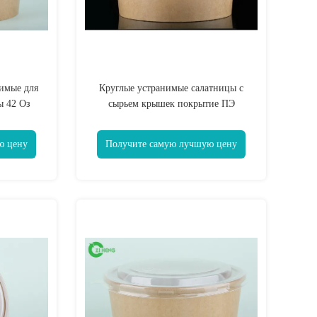
имые для
Круглые устранимые салатницы с
ы 42 Оз
сырьем крышек покрытие ПЭ
й
двойника 50 унций
ю цену
Получите самую лучшую цену