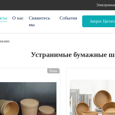
Электронна
кты
О нас
Свяжитесь
События
Запрос Цитат
мы
ышками
Устранимые бумажные 
Видео