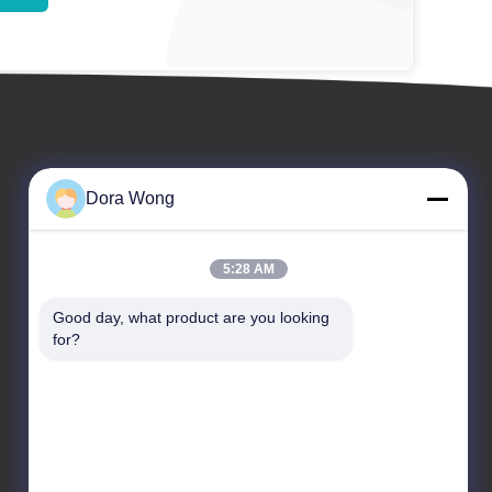
Dora Wong
5:28 AM
События
Good day, what product are you looking 
Запрос Цитата
for?
Случаи
ТЕЛЕФОН: 86--15806036091
Новости
Факс: 86-0592-5020463


