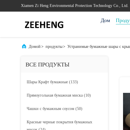
Xiamen Zi Heng Environmental Protection Technology Co., Ltd.
Дом
Проду
Домой
>
продукты
>
Устранимые бумажные шары с кр
ВСЕ ПРОДУКТЫ
Шары Крафт бумажные
(133)
Прямоугольная бумажная миска
(10)
Чашки с бумажным соусом
(50)
Красные черные покрытия бумажных
мисок
(24)