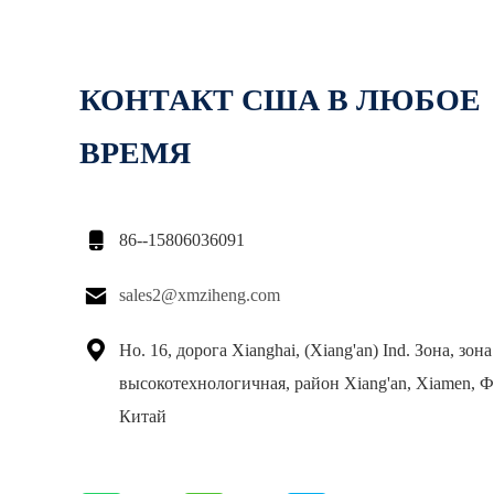
КОНТАКТ США В ЛЮБОЕ
ВРЕМЯ

86--15806036091

sales2@xmziheng.com

Но. 16, дорога Xianghai, (Xiang'an) Ind. Зона, зон
высокотехнологичная, район Xiang'an, Xiamen, Ф
Китай