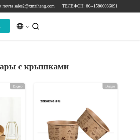
я почта sales2@xmziheng.com
ТЕЛЕФОН: 86--15806036091


а
шары с крышками
Видео
Видео