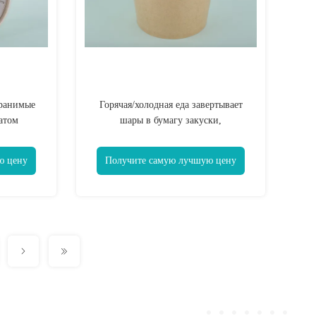
ранимые
Горячая/холодная еда завертывает
атом
шары в бумагу закуски,
ТАРНОМУ
Микровавабле устранимые шары
ТВОМ
Чили
ю цену
Получите самую лучшую цену
ОВ И
я Флексо