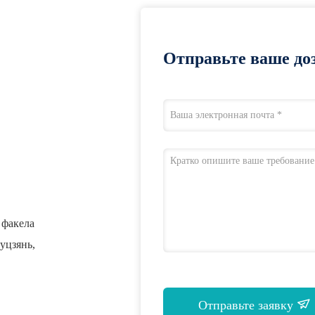
Отправьте ваше доз
а факела
уцзянь,
Отправьте заявку