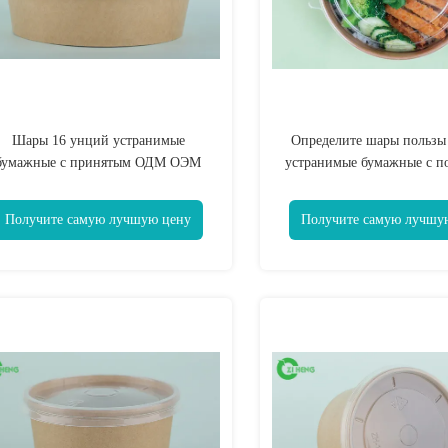
Шары 16 унций устранимые
Определите шары пользы
бумажные с принятым ОДМ ОЭМ
устранимые бумажные с п
крышек одностеночным
лоска гигиены крышек 
Получите самую лучшую цену
Получите самую лучшу