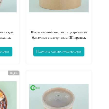
ения еды
Шары высокой жесткости устранимые
умажные
бумажные с материалом ПП крышек
о
25 Оз Ресиклабле
ю цену
Получите самую лучшую цену
Видео