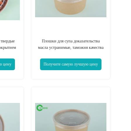
 твердые
Плошки для супа доказательства
окрытием
масла устранимые, таможня качества
высоким
еды напечатали шары 12 Оз
бумажные
ю цену
Получите самую лучшую цену