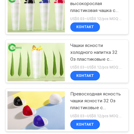
высокорослая
пластиковая чашка с
4
крышкой, большими
US$0.03~US$0.12/pcs MOQ:30000 PCS
устранимыми чашками
Одноразовая
КОНТАКТ
для напитка
бумажная
Чашки ясности
пепельница
холодного напитка 32
Оз пластиковые с
крышками отсутствие
US$0.03~US$0.12/pcs MOQ:30000 PCS
запаха для
КОНТАКТ
71
неофициальных сходов
Бумажные шары
Превосходная ясность
чашки ясности 32 Оз
еды
пластиковые с
допуском жары
US$0.03~US$0.12/pcs MOQ:30000 PCS
крышек до 110
КОНТАКТ
градусов