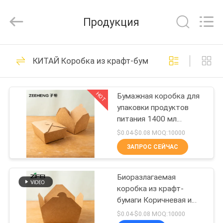
Heng
Environmental
Protection
Продукция
Technology
Co.,
Ltd..
All
ДОМ
Rights
133
Reserved.
КИТАЙ Коробка из крафт-бумаги с окном
Шары Крафт
ПРОДУКТЫ
бумажные
HOT
Бумажная коробка для
упаковки продуктов
О
питания 1400 мл
НАС
Экологически чистые
$0.04-$0.08 MOQ:10000
ЗАПРОС СЕЙЧАС
10
ПУТЕШЕСТВИЕ
Прямоугольная
Биоразлагаемая
ФАБРИКИ
коробка из крафт-
бумажная миска
бумаги Коричневая и
ПРОВЕРКА
белая экологически
$0.04-$0.08 MOQ:10000