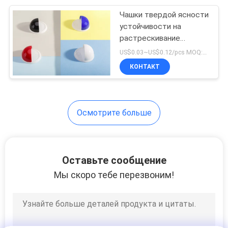
Чашки твердой ясности
48
устойчивости на
растрескивание
Чашки супа Kraft
пластиковые с
US$0.03~US$0.12/pcs MOQ:30000 PCS
крышками 100%
КОНТАКТ
Ресиклабле отсутствие
утечки
Осмотрите больше
33
бумажные
Оставьте сообщение
кофейные чашки
Мы скоро тебе перезвоним!