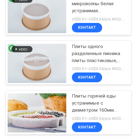
микроволны белая
устранимая
4
разделенная
US$0.01~US$0.04/pcs MOQ:3000 ПК
покрывает округлую
Одноразовая
КОНТАКТ
форму 2 отсеков
бумажная
Плиты одного
пепельница
разделенные пикника
плиты пластиковые,
плиты блюд сильные
US$0.01~US$0.04/pcs MOQ:3000 ПК
устранимые 150мм
КОНТАКТ
71
Бумажные шары
Плиты горячей еды
устранимые с
еды
диаметром 160мм
масла рассекателей
US$0.01~US$0.04/pcs MOQ:3000 ПК
устойчивым
КОНТАКТ