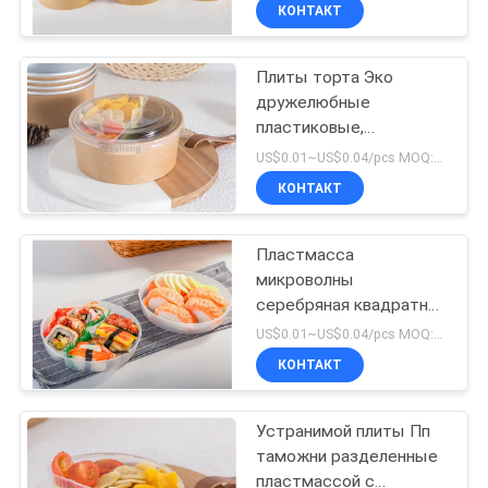
ломая устойчивые
КАЧЕСТВА
КОНТАКТ
Плиты торта Эко
СВЯЖИТЕСЬ
50
дружелюбные
МЫ
пластиковые,
Чашки с
многоразовые
US$0.01~US$0.04/pcs MOQ:3000 ПК
бумажным соусом
пластиковые плиты с
НОВОСТИ
КОНТАКТ
крепким крышки
дополнительное
СПРОСИТЕ
Пластмасса
микроволны
ЦИТАТУ
серебряная квадратная
24
устранимая
US$0.01~US$0.04/pcs MOQ:3000 ПК
разделенная
КАРТА
Красные черные
КОНТАКТ
покрывает рамку
САЙТА
номерного знака
покрытия
автомобиля
Устранимой плиты Пп
бумажных мисок
таможни разделенные
ПОЛИТИКА
пластмассой с