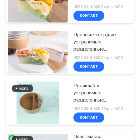
КОНФИДЕНЦИАЛЬНОСТИ
материалами
US$0.01~US$0.04/pcs MOQ:3000 ПК
микроволны
КОНТАКТ
дружелюбными для
13
еды
Шар алюминиевой
Прочные твердые
устранимые
фольги бумажный
разделенные
пластиковые плиты,
US$0.01~US$0.04/pcs MOQ:3000 ПК
плиты 2 частей
КОНТАКТ
Ресиклабле ясные
устранимые
Ресиклабле
16
устранимые
Золотая бумажная
разделенные
пластиковые плиты с
US$0.03~US$0.15/pcs MOQ:3000 ПК
чаша
салатницами бумаги 25
КОНТАКТ
Оз
Пластмасса