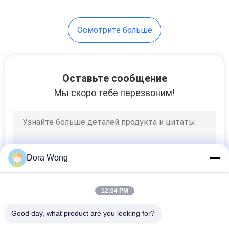
48
Осмотрите больше
Чашки супа Kraft
Оставьте сообщение
Мы скоро тебе перезвоним!
33
бумажные
Dora Wong
кофейные чашки
12:04 PM
Good day, what product are you looking for?