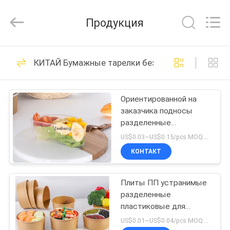
Heng
Environmental
Protection
Продукция
Technology
Co.,
Ltd..
All
ДОМ
Rights
133
Reserved.
КИТАЙ Бумажные тарелки без пластика
Шары Крафт
ПРОДУКТЫ
бумажные
Ориентированной на
заказчика подносы
О
разделенные
НАС
пластмассой всех
US$0.03~US$0.15/pcs MOQ:3000 ПК
размеров можно
КОНТАКТ
использовать с шарами
10
ПУТЕШЕСТВИЕ
Брауна бумажными
Прямоугольная
Плиты ПП устранимые
ФАБРИКИ
разделенные
бумажная миска
пластиковые для
ПРОВЕРКА
обедающего, гнуть и
US$0.01~US$0.04/pcs MOQ:3000 ПК