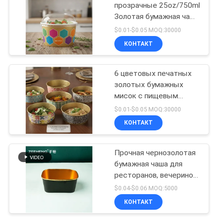
питания
прозрачные 25oz/750ml
Золотая бумажная чаша
4
для питания и упаковки
$0.01-$0.05 MOQ:30000
для вывоза
Одноразовая
КОНТАКТ
бумажная
6 цветовых печатных
пепельница
золотых бумажных
мисок с пищевым
материалом и
$0.01-$0.05 MOQ:30000
герметичным дизайном
КОНТАКТ
71
для ресторанов и
мероприятий
Бумажные шары
Прочная чернозолотая
бумажная чаша для
еды
ресторанов, вечеринок
и продуктовых
$0.04-$0.06 MOQ:5000
сервисов с
КОНТАКТ
экологически чистым