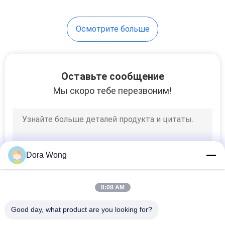
одноразовым дизайном
48
Осмотрите больше
Чашки супа Kraft
Оставьте сообщение
Мы скоро тебе перезвоним!
33
бумажные
Dora Wong
кофейные чашки
8:08 AM
Good day, what product are you looking for?