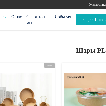
Электронна
кты
О нас
Свяжитесь
События
Запрос Цитат
мы
Шары P
Видео