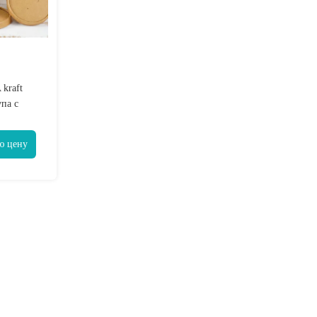
kraft
па с
ами
ю цену