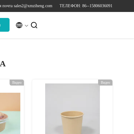
я почта sales2@xmziheng.com
ТЕЛЕФОН: 86--15806036091


а
LA
Видео
Видео