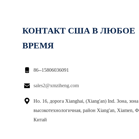
КОНТАКТ США В ЛЮБОЕ
ВРЕМЯ

86--15806036091

sales2@xmziheng.com

Но. 16, дорога Xianghai, (Xiang'an) Ind. Зона, зон
высокотехнологичная, район Xiang'an, Xiamen, Ф
Китай