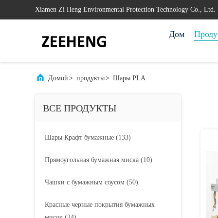
Xiamen Zi Heng Environmental Protection Technology Co., Ltd.
Дом
Проду
Домой
>
продукты
>
Шары PLA
ВСЕ ПРОДУКТЫ
Шары Крафт бумажные
(133)
Прямоугольная бумажная миска
(10)
Чашки с бумажным соусом
(50)
Красные черные покрытия бумажных
мисок
(24)