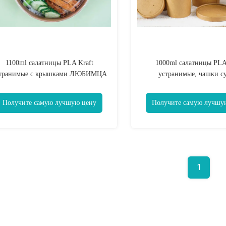
1100ml салатницы PLA Kraft
1000ml салатницы PLA 
транимые с крышками ЛЮБИМЦА
устранимые, чашки су
соответствуя крышк
Получите самую лучшую цену
Получите самую лучшу
1