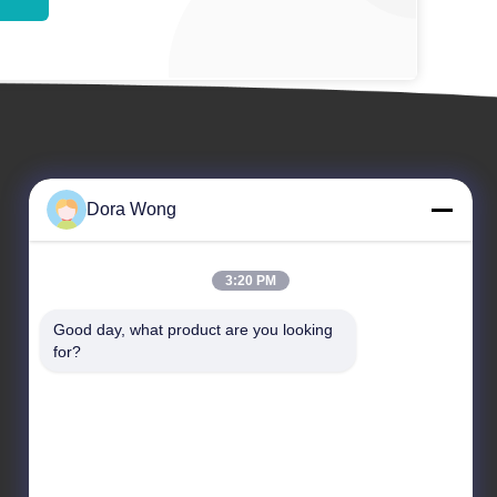
Dora Wong
3:20 PM
События
Good day, what product are you looking 
Запрос Цитата
for?
Случаи
ТЕЛЕФОН: 86--15806036091
Новости
Факс: 86-0592-5020463


