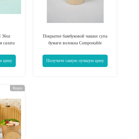
 36oz
Покрытие бамбуковой чашки супа
 салата
бумаги волокна Compostable
Biodegradable
ю цену
Получите самую лучшую цену
Видео