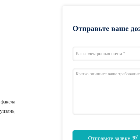
Отправьте ваше доз
а факела
уцзянь,
Отправьте заявку