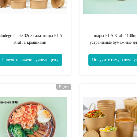
iodegradable 32oz салатницы PLA
шары PLA Kraft 1100ml
Kraft с крышками
устранимые бумажные для
Получите самую лучшую цену
Получите самую лучшу
Видео